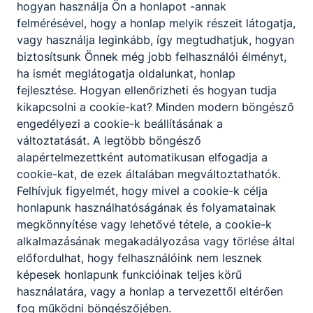
hogyan használja Ön a honlapot -annak
felmérésével, hogy a honlap melyik részeit látogatja,
vagy használja leginkább, így megtudhatjuk, hogyan
biztosítsunk Önnek még jobb felhasználói élményt,
ha ismét meglátogatja oldalunkat, honlap
fejlesztése. Hogyan ellenőrizheti és hogyan tudja
kikapcsolni a cookie-kat? Minden modern böngésző
engedélyezi a cookie-k beállításának a
változtatását. A legtöbb böngésző
alapértelmezettként automatikusan elfogadja a
cookie-kat, de ezek általában megváltoztathatók.
Felhívjuk figyelmét, hogy mivel a cookie-k célja
honlapunk használhatóságának és folyamatainak
megkönnyítése vagy lehetővé tétele, a cookie-k
alkalmazásának megakadályozása vagy törlése által
előfordulhat, hogy felhasználóink nem lesznek
képesek honlapunk funkcióinak teljes körű
használatára, vagy a honlap a tervezettől eltérően
fog működni böngészőjében.