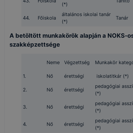
43.
Főiskola
Tanító
(*)
általános iskolai tanár
44.
Főiskola
Tanár
(*)
A betöltött munkakörök alapján a NOKS-os
szakképzettsége
Neme
Végzettség
Munkakör kategó
1.
Nő
érettségi
iskolatitkár (*)
pedagógiai assz
2.
Nő
érettségi
(*)
pedagógiai assz
3.
Nő
érettségi
(*)
pedagógiai assz
4.
Nő
érettségi
(*)