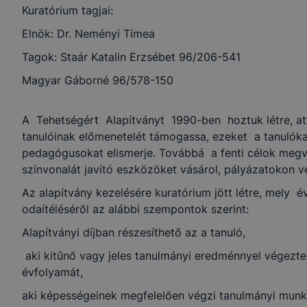
Kuratórium tagjai:
Elnök: Dr. Neményi Tímea
Tagok: Staár Katalin Erzsébet 96/206-541
Magyar Gáborné 96/578-150
A Tehetségért Alapítványt 1990-ben hoztuk létre, att
tanulóinak előmenetelét támogassa, ezeket a tanulóka
pedagógusokat elismerje. Továbbá a fenti célok megva
színvonalát javító eszközöket vásárol, pályázatokon ve
Az alapítvány kezelésére kuratórium jött létre, mely é
odaítéléséről az alábbi szempontok szerint:
Alapítványi díjban részesíthető az a tanuló,
aki kitűnő vagy jeles tanulmányi eredménnyel végezte a
évfolyamát,
aki képességeinek megfelelően végzi tanulmányi munk