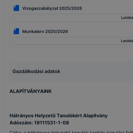
Vizsgaszabályzat 2025/2026
Letölt
Munkaterv 2025/2026
Letölt
Gazdálkodási adatok
ALAPÍTVÁNYAINK
Hátrányos Helyzetű Tanulókért Alapítvány
Adószám: 19111531-1-08
Célja: a hátrányos helyzetű tanulók tanítás-tanulási fe