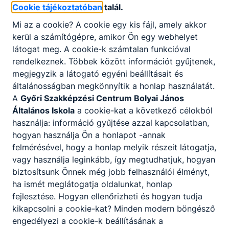
Általános
Cookie tájékoztatóban
talál.
Iskola
Mi az a cookie? A cookie egy kis fájl, amely akkor
kerül a számítógépre, amikor Ön egy webhelyet
látogat meg. A cookie-k számtalan funkcióval
9200
rendelkeznek. Többek között információt gyűjtenek,
Mosonmagyaróvár,
megjegyzik a látogató egyéni beállításait és
Szt. István kir. út 6.
általánosságban megkönnyítik a honlap használatát.
A
Győri Szakképzési Centrum Bolyai János
CLASSROOM
KRÉTA
Általános Iskola
a cookie-kat a következő célokból
Telefon:
használja: információ gyűjtése azzal kapcsolatban,
+36
hogyan használja Ön a honlapot -annak
96/206-
felmérésével, hogy a honlap melyik részeit látogatja,
541
vagy használja leginkább, így megtudhatjuk, hogyan
biztosítsunk Önnek még jobb felhasználói élményt,
E-mail:
ha ismét meglátogatja oldalunkat, honlap
titkarsag@bolyaialtisk.hu
fejlesztése. Hogyan ellenőrizheti és hogyan tudja
kikapcsolni a cookie-kat? Minden modern böngésző
OM
engedélyezi a cookie-k beállításának a
azonosító: