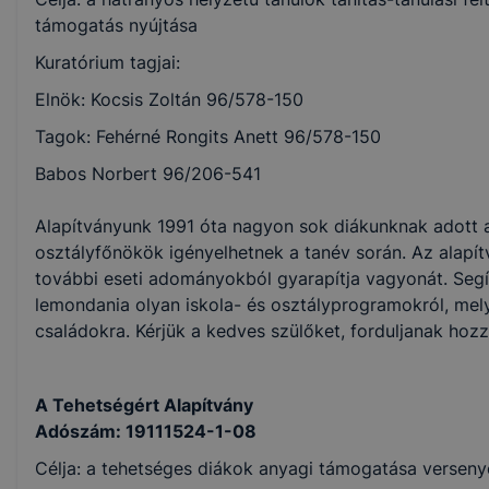
támogatás nyújtása
Kuratórium tagjai:
Elnök: Kocsis Zoltán 96/578-150
Tagok: Fehérné Rongits Anett 96/578-150
Babos Norbert 96/206-541
Alapítványunk 1991 óta nagyon sok diákunknak adott 
osztályfőnökök igényelhetnek a tanév során. Az alapí
további eseti adományokból gyarapítja vagyonát. Segí
lemondania olyan iskola- és osztályprogramokról, mel
családokra. Kérjük a kedves szülőket, forduljanak hoz
A Tehetségért Alapítvány
Adószám: 19111524-1-08
Célja: a tehetséges diákok anyagi támogatása versenye