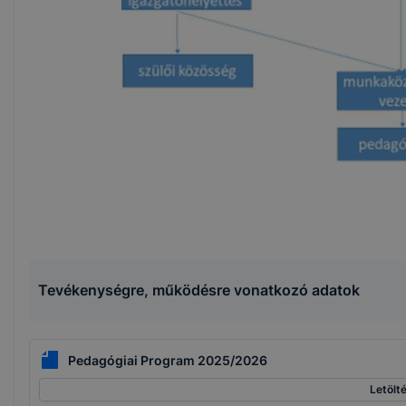
Iskolai osztályok száma, az egyes osztályokban tanulók létsz
Győri SZC Bolyai János Általános Iskola Tűzvédelmi Szabályzat
Győri SZC Bolyai János Általános Iskola Munkavédelmi Szabály
Archívum
Tevékenységre, működésre vonatkozó adatok
Pedagógiai Program 2025/2026
Letölt