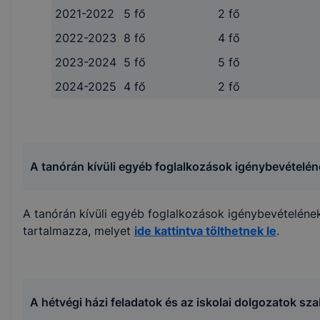
2021-2022
5 fő
2 fő
2022-2023
8 fő
4 fő
2023-2024
5 fő
5 fő
2024-2025
4 fő
2 fő
A tanórán kívüli egyéb foglalkozások igénybevételé
A tanórán kívüli egyéb foglalkozások igénybevételéne
tartalmazza, melyet
ide kattintva tölthetnek le
.
A hétvégi házi feladatok és az iskolai dolgozatok sza