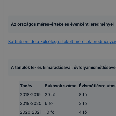
Az országos mérés-értékelés évenkénti eredményei
Kattintson ide a külsőleg értékelt mérések eredményei
A tanulók le- és kimaradásával, évfolyamismétléséve
Tanév
Bukások száma
Évismétlésre utasí
2018-2019
20 fő
8 fő
2019-2020
6 fő
3 fő
2020-2021
10 fő
4 fő