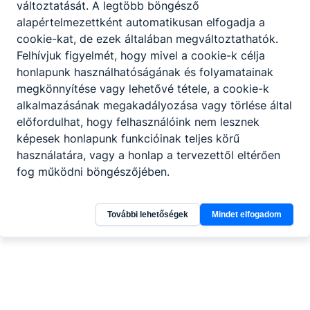
változtatását. A legtöbb böngésző
203037/026
alapértelmezettként automatikusan elfogadja a
cookie-kat, de ezek általában megváltoztathatók.
Felhívjuk figyelmét, hogy mivel a cookie-k célja
elés
Impresszum
honlapunk használhatóságának és folyamatainak
megkönnyítése vagy lehetővé tétele, a cookie-k
alkalmazásának megakadályozása vagy törlése által
előfordulhat, hogy felhasználóink nem lesznek
képesek honlapunk funkcióinak teljes körű
használatára, vagy a honlap a tervezettől eltérően
fog működni böngészőjében.
További lehetőségek
Mindet elfogadom