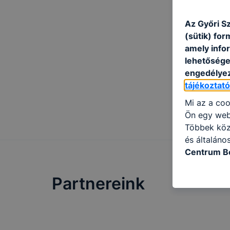
Az Győri S
(sütik) fo
amely info
lehetősége 
engedélyez
tájékoztat
Mi az a coo
Ön egy web
Többek közö
és általáno
Centrum Bo
használja: 
honlapot -a
Partnereink
használja l
felhasználó
Hogyan elle
böngésző en