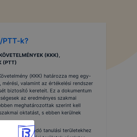
K/PTT-k?
 KÖVETELMÉNYEK (KKK),
 (PTT)
 Követelmény (KKK) határozza meg egy-
 mérési, valamint az értékelési rendszer
sét biztosító kereteit. Ez a dokumentum
ükségesek az eredményes szakmai
ebben meghatározottak szerint kell
szakmai oktatást, s ebben kerülnek
khoz kapcsolódó tanulási területekhez