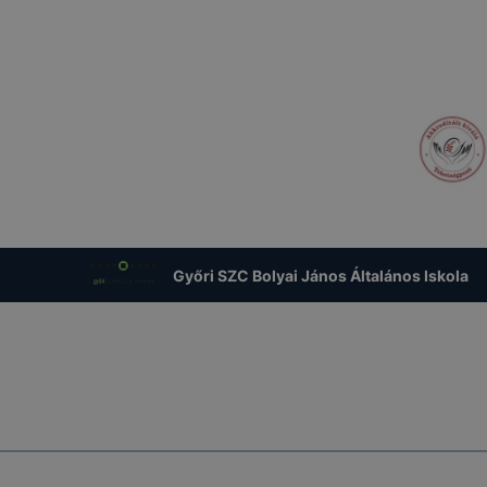
lapértelmezettként automatikusan elfogadja a cookie-kat,
egváltoztathatók. Felhívjuk figyelmét, hogy mivel a cookie-
használhatóságának és folyamatainak megkönnyítése vagy
ookie-k alkalmazásának megakadályozása vagy törlése által
t, hogy felhasználóink nem lesznek képesek honlapunk fun
 használatára, vagy a honlap a tervezettől eltérően fog műk
ben.
Győri SZC Bolyai János Általános Iskola