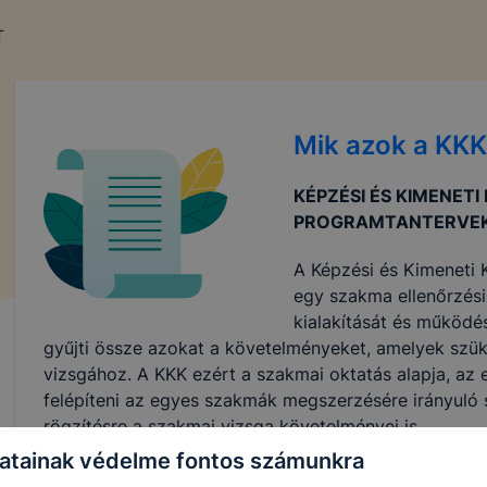
T
Mik azok a KK
KÉPZÉSI ÉS KIMENETI
PROGRAMTANTERVEK
A Képzési és Kimeneti
egy szakma ellenőrzési,
kialakítását és működé
gyűjti össze azokat a követelményeket, amelyek sz
vizsgához. A KKK ezért a szakmai oktatás alapja, az 
felépíteni az egyes szakmák megszerzésére irányuló 
rögzítésre a szakmai vizsga követelményei is.
atainak védelme fontos számunkra
A Programtanterv (PTT) tartalmazza az egyes szakmá