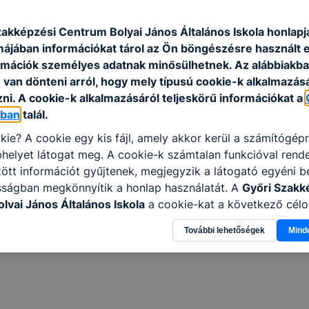
rendelt tantárgyak és témakörök óraszámát évfolyamon
szakmai tartalmának leírását, valamint a részszakmák
zakképzési Centrum Bolyai János Általános Iskola honlapj
szakmai oktatás kötelező foglalkozásainak összesítet
rmájában információkat tárol az Ön böngészésre használt 
illetve ajánlásként szolgál a szakképző intézmények
rmációk személyes adatnak minősülhetnek. Az alábbiakb
van dönteni arról, hogy mely típusú cookie-k alkalmazásá
ni. A cookie-k alkalmazásáról teljeskörű információkat a
óban
talál.
kie? A cookie egy kis fájl, amely akkor kerül a számítógép
helyet látogat meg. A cookie-k számtalan funkcióval rend
tt információt gyűjtenek, megjegyzik a látogató egyéni beá
sságban megkönnyítik a honlap használatát. A
Győri Szakk
lyai János Általános Iskola
a cookie-kat a következő célo
információ gyűjtése azzal kapcsolatban, hogyan használja 
További lehetőségek
Mind
nnak felmérésével, hogy a honlap melyik részeit látogatja,
eginkább, így megtudhatjuk, hogyan biztosítsunk Önnek mé
i élményt, ha ismét meglátogatja oldalunkat, honlap fejlesz
nőrizheti és hogyan tudja kikapcsolni a cookie-kat? Mind
gedélyezi a cookie-k beállításának a változtatását. A leg