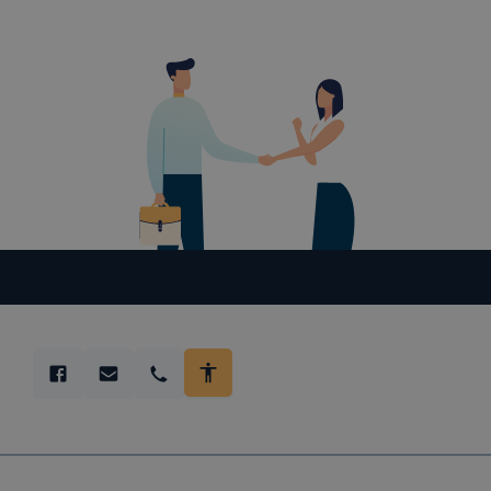
böngésző a
általában m
honlapunk 
tétele, a c
előfordulha
teljes körű
böngészőjé