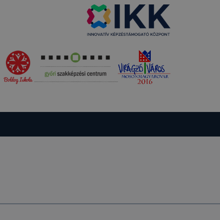
 de ezek
k célja
 lehetővé
kcióinak
ödni