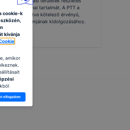
ként, a tanulási területek részletes
 ajánlott szakmai tartalmát. A PTT a
a cookie-k
t számát tekintve kötelező érvényű,
eszközén,
 szakmai programjának kidolgozásához.
an
t kívánja
Cookie
re, amikor
elkeznek.
llításait
épzési
kból
Ön a
et elfogadom
 vagy
g jobb
tése.
en modern
több