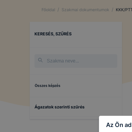
/
/
Főoldal
Szakmai dokumentumok
KKK/PT
KERESÉS, SZŰRÉS
Összes képzés
Ágazatok szerinti szűrés
Az Ön ad