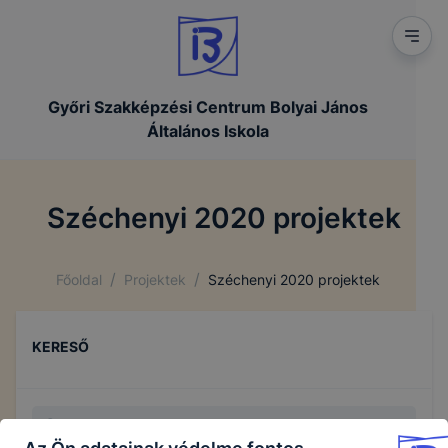
Győri Szakképzési Centrum Bolyai János
Általános Iskola
Széchenyi 2020 projektek
/
/
Főoldal
Projektek
Széchenyi 2020 projektek
KERESŐ