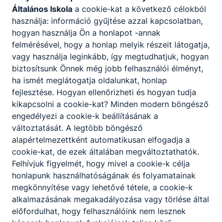
Általános Iskola
a cookie-kat a következő célokból
használja: információ gyűjtése azzal kapcsolatban,
hogyan használja Ön a honlapot -annak
Partnereink
felmérésével, hogy a honlap melyik részeit látogatja,
vagy használja leginkább, így megtudhatjuk, hogyan
biztosítsunk Önnek még jobb felhasználói élményt,
ha ismét meglátogatja oldalunkat, honlap
fejlesztése. Hogyan ellenőrizheti és hogyan tudja
kikapcsolni a cookie-kat? Minden modern böngésző
engedélyezi a cookie-k beállításának a
változtatását. A legtöbb böngésző
alapértelmezettként automatikusan elfogadja a
cookie-kat, de ezek általában megváltoztathatók.
Felhívjuk figyelmét, hogy mivel a cookie-k célja
honlapunk használhatóságának és folyamatainak
megkönnyítése vagy lehetővé tétele, a cookie-k
alkalmazásának megakadályozása vagy törlése által
előfordulhat, hogy felhasználóink nem lesznek