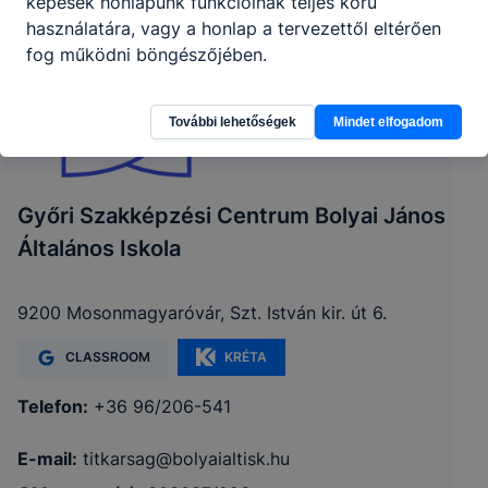
képesek honlapunk funkcióinak teljes körű
használatára, vagy a honlap a tervezettől eltérően
fog működni böngészőjében.
További lehetőségek
Mindet elfogadom
Győri Szakképzési Centrum Bolyai János
Általános Iskola
9200 Mosonmagyaróvár, Szt. István kir. út 6.
CLASSROOM
KRÉTA
Telefon:
+36 96/206-541
E-mail:
titkarsag@bolyaialtisk.hu