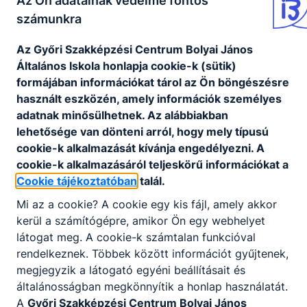
Az Ön adatainak védelme fontos
számunkra
Az Győri Szakképzési Centrum Bolyai János
Széchenyi 2020 projektek
Általános Iskola honlapja cookie-k (sütik)
formájában információkat tárol az Ön böngészésre
használt eszközén, amely információk személyes
További projektjeink
adatnak minősülhetnek. Az alábbiakban
lehetősége van dönteni arról, hogy mely típusú
cookie-k alkalmazását kívánja engedélyezni. A
cookie-k alkalmazásáról teljeskörű információkat a
Cookie tájékoztatóban
talál.
Nincs találat
Mi az a cookie? A cookie egy kis fájl, amely akkor
kerül a számítógépre, amikor Ön egy webhelyet
látogat meg. A cookie-k számtalan funkcióval
rendelkeznek. Többek között információt gyűjtenek,
megjegyzik a látogató egyéni beállításait és
általánosságban megkönnyítik a honlap használatát.
A
Győri Szakképzési Centrum Bolyai János