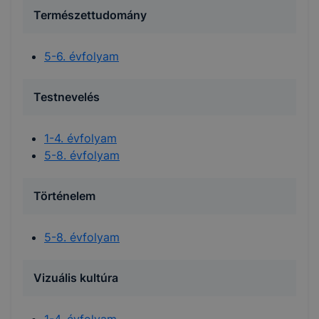
Természettudomány
5-6. évfolyam
Testnevelés
1-4. évfolyam
5-8. évfolyam
Történelem
5-8. évfolyam
Vizuális kultúra
1-4. évfolyam