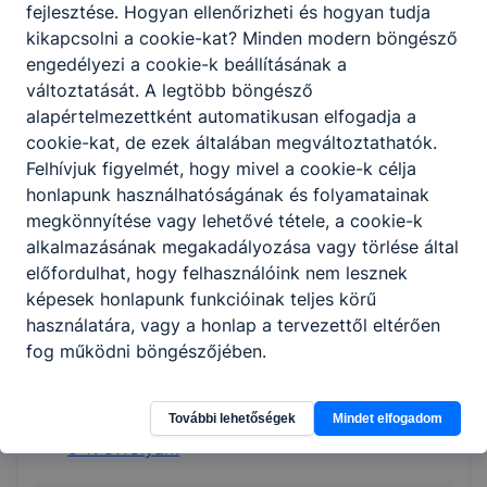
fejlesztése. Hogyan ellenőrizheti és hogyan tudja
kikapcsolni a cookie-kat? Minden modern böngésző
Matematika
engedélyezi a cookie-k beállításának a
változtatását. A legtöbb böngésző
alapértelmezettként automatikusan elfogadja a
1-2. évfolyam
cookie-kat, de ezek általában megváltoztathatók.
3-4. évfolyam
Felhívjuk figyelmét, hogy mivel a cookie-k célja
5-8. évfolyam
honlapunk használhatóságának és folyamatainak
megkönnyítése vagy lehetővé tétele, a cookie-k
Osztályfőnöki
alkalmazásának megakadályozása vagy törlése által
előfordulhat, hogy felhasználóink nem lesznek
5-8. évfolyam
képesek honlapunk funkcióinak teljes körű
használatára, vagy a honlap a tervezettől eltérően
fog működni böngészőjében.
Technika és tervezés
1-4. évfolyam
További lehetőségek
Mindet elfogadom
5-7. évfolyam