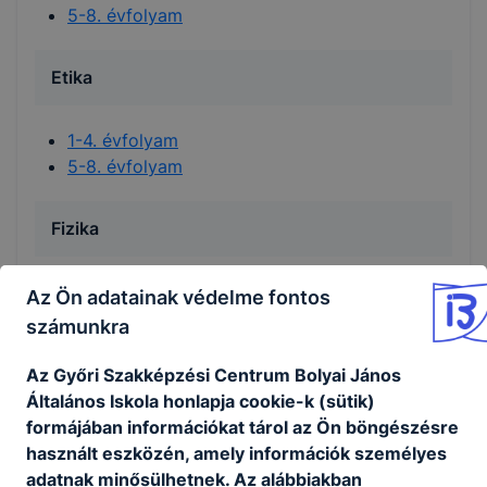
5-8. évfolyam
Etika
1-4. évfolyam
5-8. évfolyam
Fizika
7-8. évfolyam
Az Ön adatainak védelme fontos
számunkra
Földrajz
Az Győri Szakképzési Centrum Bolyai János
Általános Iskola honlapja cookie-k (sütik)
7-8. évfolyam
formájában információkat tárol az Ön böngészésre
használt eszközén, amely információk személyes
Hon- és népismeret
adatnak minősülhetnek. Az alábbiakban