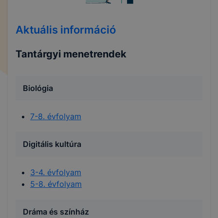
Aktuális információ
Tantárgyi menetrendek
Biológia
7-8. évfolyam
Digitális kultúra
3-4. évfolyam
5-8. évfolyam
Dráma és színház