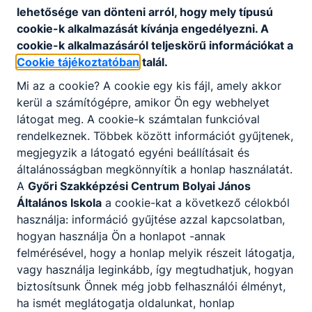
lehetősége van dönteni arról, hogy mely típusú
cookie-k alkalmazását kívánja engedélyezni. A
5. évfolyam
cookie-k alkalmazásáról teljeskörű információkat a
Cookie tájékoztatóban
talál.
Kémia
Mi az a cookie? A cookie egy kis fájl, amely akkor
kerül a számítógépre, amikor Ön egy webhelyet
7-8. évfolyam
látogat meg. A cookie-k számtalan funkcióval
rendelkeznek. Többek között információt gyűjtenek,
megjegyzik a látogató egyéni beállításait és
Környezetismeret
általánosságban megkönnyítik a honlap használatát.
A
Győri Szakképzési Centrum Bolyai János
3-4. évfolyam
Általános Iskola
a cookie-kat a következő célokból
használja: információ gyűjtése azzal kapcsolatban,
Magyar nyelv és Irodalom
hogyan használja Ön a honlapot -annak
felmérésével, hogy a honlap melyik részeit látogatja,
vagy használja leginkább, így megtudhatjuk, hogyan
1-2. évfolyam
biztosítsunk Önnek még jobb felhasználói élményt,
3-4. évfolyam
ha ismét meglátogatja oldalunkat, honlap
5-8. évfolyam