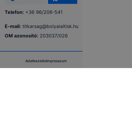
Telefon:
+36 96/206-541
E-mail:
titkarsag@bolyaialtisk.hu
OM azonosító:
203037/026
Adatkezelés
Impresszum