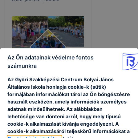
Az Ön adatainak védelme fontos
számunkra
Az Győri Szakképzési Centrum Bolyai János
Általános Iskola honlapja cookie-k (sütik)
Tanévzáró ünnepély
formájában információkat tárol az Ön böngészésre
használt eszközén, amely információk személyes
Június 25-én a Győri SZC Bolyai
adatnak minősülhetnek. Az alábbiakban
János Általános Iskola 596 tanulója
lehetősége van dönteni arról, hogy mely típusú
számára véget ért a 2025/26. évi
cookie-k alkalmazását kívánja engedélyezni. A
tanév.
cookie-k alkalmazásáról teljeskörű információkat a
2026. jún. 25.
Admin