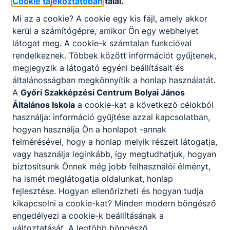
Cookie tájékoztatóban
talál.
Mi az a cookie? A cookie egy kis fájl, amely akkor
kerül a számítógépre, amikor Ön egy webhelyet
látogat meg. A cookie-k számtalan funkcióval
rendelkeznek. Többek között információt gyűjtenek,
megjegyzik a látogató egyéni beállításait és
általánosságban megkönnyítik a honlap használatát.
A
Győri Szakképzési Centrum Bolyai János
Általános Iskola
a cookie-kat a következő célokból
használja: információ gyűjtése azzal kapcsolatban,
hogyan használja Ön a honlapot -annak
felmérésével, hogy a honlap melyik részeit látogatja,
Erdei táborban jártak a 3.C
vagy használja leginkább, így megtudhatjuk, hogyan
osztályos tanulók
biztosítsunk Önnek még jobb felhasználói élményt,
ha ismét meglátogatja oldalunkat, honlap
A Szigetköz szívében, a dunaszigeti
fejlesztése. Hogyan ellenőrizheti és hogyan tudja
ökoparkban táboroztak a 3.C
kikapcsolni a cookie-kat? Minden modern böngésző
osztályos tanulók. A természet
engedélyezi a cookie-k beállításának a
szépsége, az élővilág csodái mellett
számos programon vehettek részt a
változtatását. A legtöbb böngésző