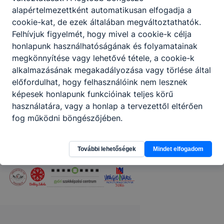
gyerekek...
2026. jún. 22.
Admin
alapértelmezettként automatikusan elfogadja a
cookie-kat, de ezek általában megváltoztathatók.
Felhívjuk figyelmét, hogy mivel a cookie-k célja
honlapunk használhatóságának és folyamatainak
megkönnyítése vagy lehetővé tétele, a cookie-k
alkalmazásának megakadályozása vagy törlése által
előfordulhat, hogy felhasználóink nem lesznek
Partnereink
képesek honlapunk funkcióinak teljes körű
használatára, vagy a honlap a tervezettől eltérően
fog működni böngészőjében.
További lehetőségek
Mindet elfogadom